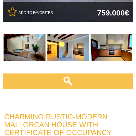
759.000€
ADD TO FAVORITES
CHARMING RUSTIC-MODERN
MALLORCAN HOUSE WITH
CERTIFICATE OF OCCUPANCY