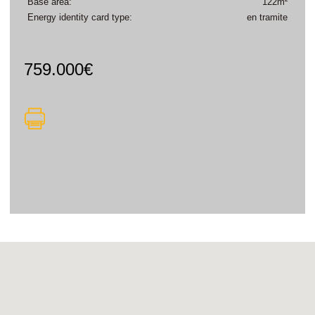
Base area:
122m²
Energy identity card type:
en tramite
759.000€