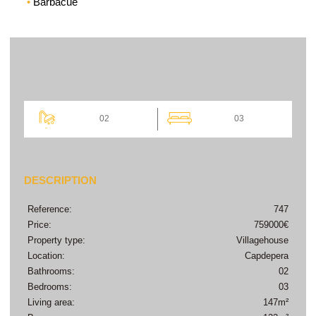
Barbacue
02
03
DESCRIPTION
Reference:
747
Price:
759000€
Property type:
Villagehouse
Location:
Capdepera
Bathrooms:
02
Bedrooms:
03
Living area:
147m²