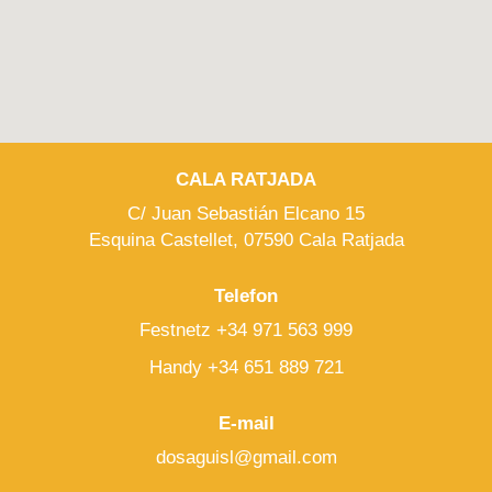
CALA RATJADA
C/ Juan Sebastián Elcano 15
Esquina Castellet, 07590 Cala Ratjada
Telefon
Festnetz +34 971 563 999
Handy +34 651 889 721
E-mail
dosaguisl@gmail.com