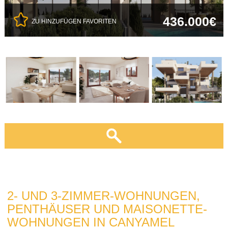
436.000€
ZU HINZUFÜGEN FAVORITEN
2- UND 3-ZIMMER-WOHNUNGEN,
PENTHÄUSER UND MAISONETTE-
WOHNUNGEN IN CANYAMEL